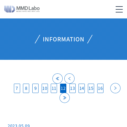
INFORMATION
back
back
nex
7
8
9
10
11
12
13
14
15
16
last
2023.05.09