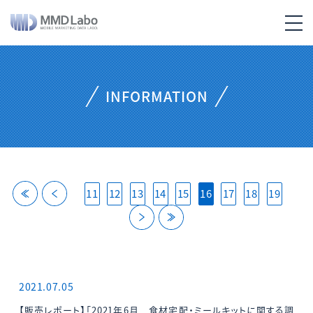
INFORMATION
back
back
11
12
13
14
15
16
17
18
19
next
last
2021.07.05
【販売レポート】「2021年6月 食材宅配・ミールキットに関する調