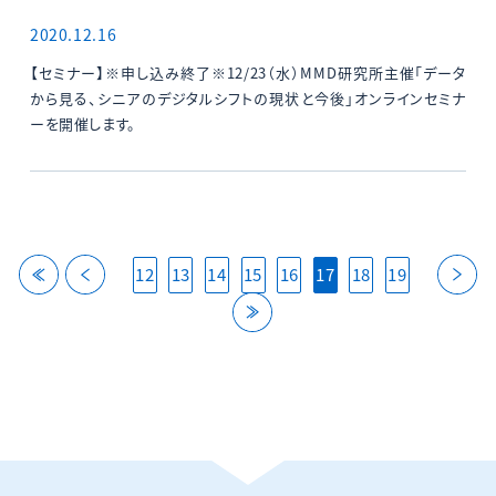
2020.12.16
【セミナー】※申し込み終了※12/23（水）MMD研究所主催「データ
から見る、シニアのデジタルシフトの現状と今後」オンラインセミナ
ーを開催します。
back
back
ne
12
13
14
15
16
17
18
19
last