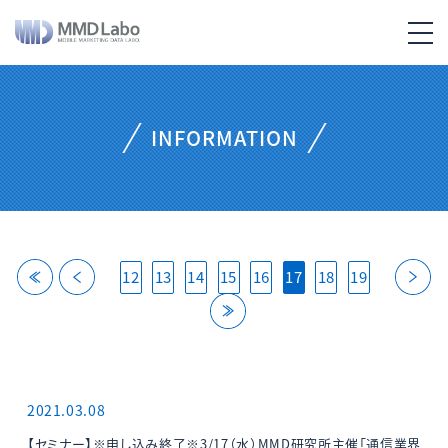
INFORMATION
back
back
ne
12
13
14
15
16
17
18
19
last
2021.03.08
【セミナー】※申し込み終了※3/17（水）MMD研究所主催「通信業界