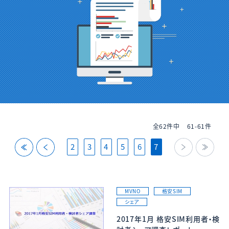
全62件中
61-61件
back
back
next
last
2
3
4
5
6
7
MVNO
格安SIM
シェア
2017年1月 格安SIM利用者・検